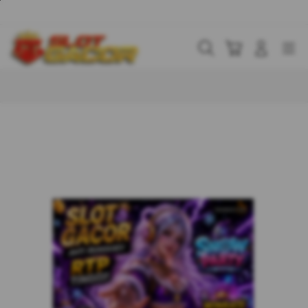
Skip
to
content
Cari
Troli
Login
Navigation
Buka Info Lebih Lanjut