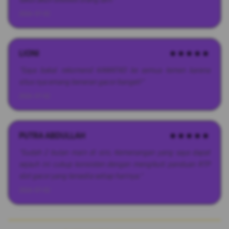
2026-07-02
LIONI
★★★★★
"Saya bakal rekomend KAWAT4D ke semua temen karena
situs nya emang beneran gacor banget!"
2026-07-02
PUTRA ABDULLAH
★★★★★
"Sudah 2 bulan main di sini, Kemenangan yang saya dapat
sejauh ini cukup konsisten dengan mengikuti panduan RTP
slot gacor yang tersedia setiap harinya."
2026-07-02