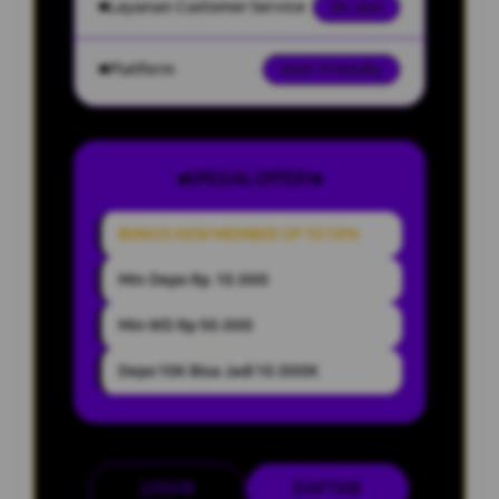
Layanan Customer Service
24 Jam
Platform
User-Friendly
SPESIAL OFFER!
BONUS NEW MEMBER UP TO 10%
Min Depo Rp. 10.000
Min WD Rp 50.000
Depo 10K Bisa Jadi 10.000K
LOGIN
DAFTAR