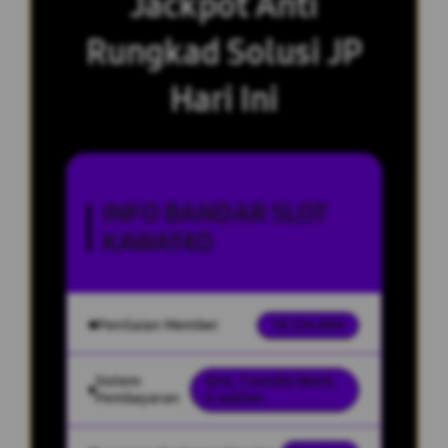
Jackpot Anti
Rungkad Solusi JP
Hari Ini
INFO BANDAR SLOT
KAWAT4D
Penilaian Member
18.126.889
Sistem
Qris, Transfer Bank,
Pembayaran
E-wallet.