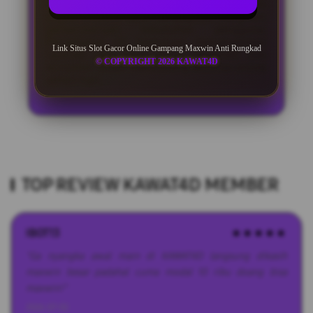
dan kemudahan penggunaan, platform
digital modern terus beradaptasi mengikuti
perkembangan kebutuhan pengguna.
Pendekatan ini bertujuan menghadirkan
Link Situs Slot Gacor Online Gampang Maxwin Anti Rungkad
layanan yang lebih stabil, responsif, dan
© COPYRIGHT 2026 KAWAT4D
konsisten dalam mendukung aktivitas online
sehari-hari.
TOP REVIEW KAWAT4D MEMBER
IBOT13
★★★★★
"Ga nyangka awal main di KAWAT4D langsung dikasih
maxwin besar padahal cuma modal 10 ribu doang bisa
maxwin!"
2026-07-02